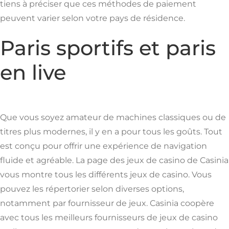
tiens à préciser que ces méthodes de paiement
peuvent varier selon votre pays de résidence.
Paris sportifs et paris
en live
Que vous soyez amateur de machines classiques ou de
titres plus modernes, il y en a pour tous les goûts. Tout
est conçu pour offrir une expérience de navigation
fluide et agréable. La page des jeux de casino de Casinia
vous montre tous les différents jeux de casino. Vous
pouvez les répertorier selon diverses options,
notamment par fournisseur de jeux. Casinia coopère
avec tous les meilleurs fournisseurs de jeux de casino