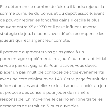
Elle détermine le nombre de fois ou il faudra rejouer la
somme cumulée du bonus et du dépôt associé, avant
de pouvoir retirer les fonds/les gains. Il oscille le plus
souvent entre X5 et X50 et il peut influer sur votre
stratégie de jeu. Le bonus avec dépôt récompense les
joueurs qui rechargent leur compte.
Il permet d’augmenter vos gains grâce à un
pourcentage supplémentaire ajouté au montant initial
si votre pari est gagnant. Pour l’activer, vous devez
placer un pari multiple composé de trois évènements
avec une cote minimum de 1.40. Cette page fournit des
informations essentielles sur les risques associés au jeu
et propose des conseils pour jouer de manière
responsable. En moyenne, le casino en ligne traite les
demandes de retrait en 3 jours ouvrables.