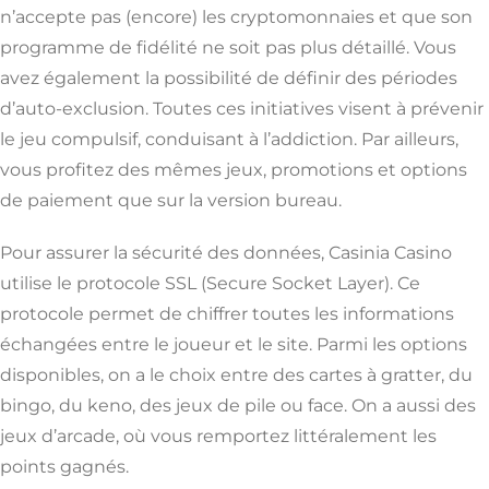
n’accepte pas (encore) les cryptomonnaies et que son
programme de fidélité ne soit pas plus détaillé. Vous
avez également la possibilité de définir des périodes
d’auto-exclusion. Toutes ces initiatives visent à prévenir
le jeu compulsif, conduisant à l’addiction. Par ailleurs,
vous profitez des mêmes jeux, promotions et options
de paiement que sur la version bureau.
Pour assurer la sécurité des données, Casinia Casino
utilise le protocole SSL (Secure Socket Layer). Ce
protocole permet de chiffrer toutes les informations
échangées entre le joueur et le site. Parmi les options
disponibles, on a le choix entre des cartes à gratter, du
bingo, du keno, des jeux de pile ou face. On a aussi des
jeux d’arcade, où vous remportez littéralement les
points gagnés.