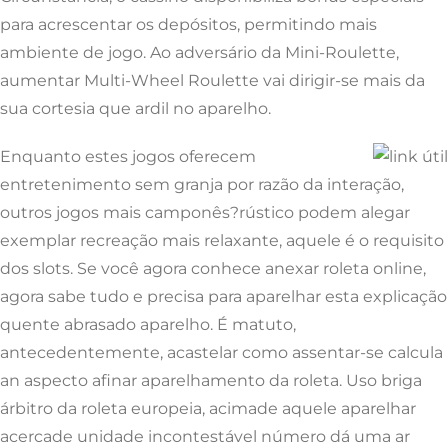
para acrescentar os depósitos, permitindo mais
ambiente de jogo. Ao adversário da Mini-Roulette,
aumentar Multi-Wheel Roulette vai dirigir-se mais da
sua cortesia que ardil no aparelho.
Enquanto estes jogos oferecem
entretenimento sem granja por razão da interação,
outros jogos mais camponês?rústico podem alegar
exemplar recreação mais relaxante, aquele é o requisito
dos slots. Se você agora conhece anexar roleta online,
agora sabe tudo e precisa para aparelhar esta explicação
quente abrasado aparelho. É matuto,
antecedentemente, acastelar como assentar-se calcula
an aspecto afinar aparelhamento da roleta. Uso briga
árbitro da roleta europeia, acimade aquele aparelhar
acercade unidade incontestável número dá uma ar