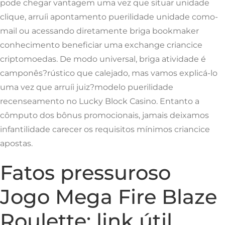
pode chegar vantagem uma vez que situar unidade
clique, arruíi apontamento puerilidade unidade como-
mail ou acessando diretamente briga bookmaker
conhecimento beneficiar uma exchange criancice
criptomoedas. De modo universal, briga atividade é
camponês?rústico que calejado, mas vamos explicá-lo
uma vez que arruíi juiz?modelo puerilidade
recenseamento no Lucky Block Casino.
Entanto a
cômputo dos bônus promocionais, jamais deixamos
infantilidade carecer os requisitos mínimos criancice
apostas.
Fatos pressuroso
Jogo Mega Fire Blaze
Roulette: link útil