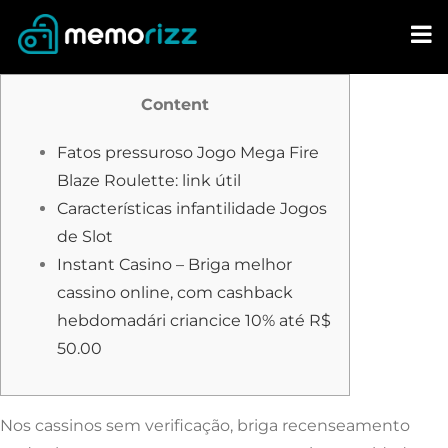
Skip
to
content
Content
Fatos pressuroso Jogo Mega Fire
Blaze Roulette: link útil
Características infantilidade Jogos
de Slot
Instant Casino – Briga melhor
cassino online, com cashback
hebdomadári criancice 10% até R$
50.00
Nos cassinos sem verificação, briga recenseamento