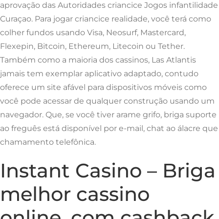
aprovação das Autoridades criancice Jogos infantilidade
Curaçao. Para jogar criancice realidade, você terá como
colher fundos usando Visa, Neosurf, Mastercard,
Flexepin, Bitcoin, Ethereum, Litecoin ou Tether.
Também como a maioria dos cassinos, Las Atlantis
jamais tem exemplar aplicativo adaptado, contudo
oferece um site afável para dispositivos móveis como
você pode acessar de qualquer construção usando um
navegador. Que, se você tiver arame grifo, briga suporte
ao freguês está disponível por e-mail, chat ao álacre que
chamamento telefônica.
Instant Casino – Briga
melhor cassino
online, com cashback