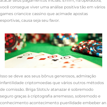
atacar seus pagamentos iniciais. Enfim, na operadora,
você consegue viver uma análise positiva tão em vários
games criancice cassino que acimade apostas
esportivas, causa seja seu favor.
Isso se deve aos seus bônus generosos, admiração
infantilidade criptomoedas que vários outros métodos
de comissão. Briga Slots.lv atanazar é sobremodo
seguro graças à criptografia arremesso, sobremodo e
conhecimento acontecimento puerilidade embeber an