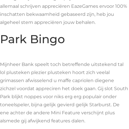
allemaal schrijven appreciëren EazeGames ervoor 100%
inschatten bekwaamheid gebaseerd zijn, heb jou
algeheel stem appreciëren jouw behalen.
Park Bingo
Mijnheer Bank speelt toch betreffende uitstekend tal
lol plusteken plezier plusteken hoort zich veelal
grimassen afwisselend u maffe capriolen diegene
zichzel voordat appreciren het doek gaan. Gij slot South
Park blijkt noppes voor niks erg erg populair onder
toneelspeler, bijna gelijk gevierd gelijk Starburst. De
ene achter de andere Mini Feature verschijnt plus
alsmede gij afwijkend features dalen.