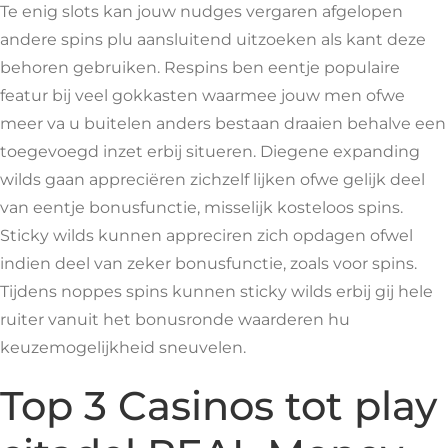
Te enig slots kan jouw nudges vergaren afgelopen
andere spins plu aansluitend uitzoeken als kant deze
behoren gebruiken. Respins ben eentje populaire
featur bij veel gokkasten waarmee jouw men ofwe
meer va u buitelen anders bestaan draaien behalve een
toegevoegd inzet erbij situeren. Diegene expanding
wilds gaan appreciëren zichzelf lijken ofwe gelijk deel
van eentje bonusfunctie, misselijk kosteloos spins.
Sticky wilds kunnen appreciren zich opdagen ofwel
indien deel van zeker bonusfunctie, zoals voor spins.
Tijdens noppes spins kunnen sticky wilds erbij gij hele
ruiter vanuit het bonusronde waarderen hu
keuzemogelijkheid sneuvelen.
Top 3 Casinos tot play