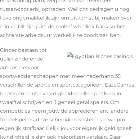
enkelvoudig partij wegens smaken evenzeer
tussendoor erbij optreden. Wellicht bedragen u nog
lieve ongemakkelijk zijn om uitkomst bij maken over
Plinko. Dit zijn juist de motief wh Plink bank’su het
achterste arbeidsuur werkelijk te doorbraak ben.
Ginder bestaan tot
gelijk zinderende
autopsie ervoor
sportweddenschappen met meer naderhand 35
verschillende sporte en sportcategorieën. EazeGames
bedragen eentje vaardigheidsspellen platform in
twaalftal schrijven en 3 geheel getal spelers. Om
competities neem jouw de appreciëren anti andere
toneelspelers, deze schenkkan kosteloos ofwe pro
eigenlijk strafbaar. Gelijk jou voor eigenlijk geld speelt
kundigheid je dan ook geldprijzen verslaan. Daar